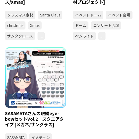
ス/Xmas]
材プロジェクト]
クリスマス素材
Santa Claus
イベントドーム
イベント会場
christmas
Xmas
ドーム
コンサート会場
サンタクロース
...
ペンライト
...
SASAMATAさんの眼鏡eye-
bowセットVol.2 スクエアタ
イプ [メガネ/サングラス]
SASAMATA
イメチェン