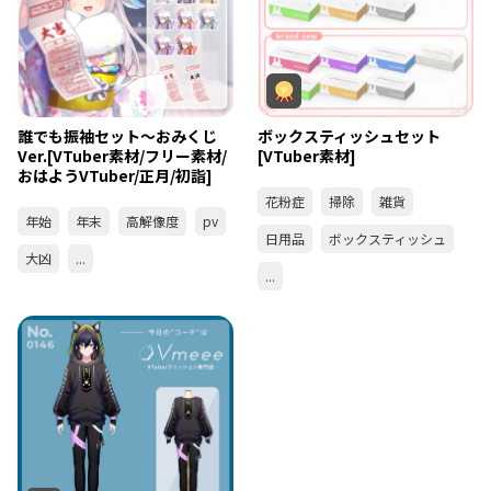
誰でも振袖セット～おみくじ
ボックスティッシュセット
Ver.[VTuber素材/フリー素材/
[VTuber素材]
おはようVTuber/正月/初詣]
花粉症
掃除
雑貨
年始
年末
高解像度
pv
日用品
ボックスティッシュ
大凶
...
...