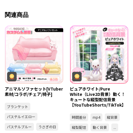
関連商品
アニマルソファセット[VTuber
ピュアホワイト/Pure
素材/コラボ/チェア/椅子]
White（Live2D背景）動く！
キュートな縦型配信背景
【YouTubeShorts/TikTok】
ブランケット
パステルイエロー
時間差分
mp4
縦背景
パステルブルー
うさぎの日
縦型配信
動く背景
...