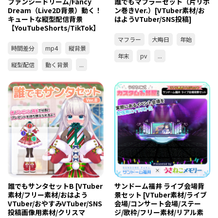
ファンシードリーム/Fancy
誰でもマフラーセット（片リボ
Dream（Live2D背景）動く！
ン巻きVer.）[VTuber素材/お
キュートな縦型配信背景
はようVTuber/SNS投稿]
【YouTubeShorts/TikTok】
マフラー
大晦日
年始
時間差分
mp4
縦背景
年末
pv
...
縦型配信
動く背景
...
誰でもサンタセットB [VTuber
サンドーム福井 ライブ会場背
素材/フリー素材/おはよう
景セット [VTuber素材/ライブ
VTuber/おやすみVTuber/SNS
会場/コンサート会場/ステー
投稿画像用素材/クリスマ
ジ/歌枠/フリー素材/リアル素