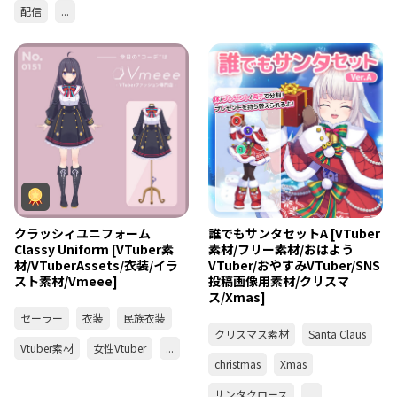
配信
...
クラッシィユニフォーム
誰でもサンタセットA [VTuber
Classy Uniform [VTuber素
素材/フリー素材/おはよう
材/VTuberAssets/衣装/イラ
VTuber/おやすみVTuber/SNS
スト素材/Vmeee]
投稿画像用素材/クリスマ
ス/Xmas]
セーラー
衣装
民族衣装
クリスマス素材
Santa Claus
Vtuber素材
女性Vtuber
...
christmas
Xmas
サンタクロース
...