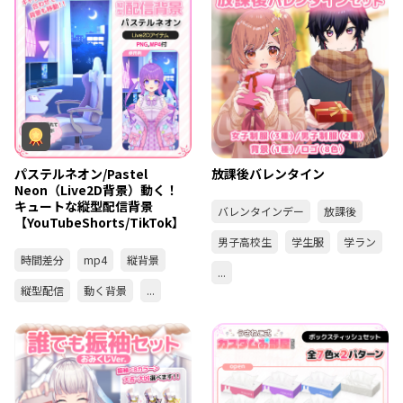
パステルネオン/Pastel
放課後バレンタイン
Neon（Live2D背景）動く！
キュートな縦型配信背景
バレンタインデー
放課後
【YouTubeShorts/TikTok】
男子高校生
学生服
学ラン
時間差分
mp4
縦背景
...
縦型配信
動く背景
...