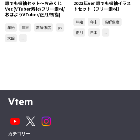
誰でも振袖セット～おみくじ
2023年ver 誰でも振袖イラス
Ver.[VTuber素材/フリー素材/
トセット【フリー素材】
おはようVTuber/正月/初詣]
年始
年末
高解像度
年始
年末
高解像度
pv
正月
日本
...
大凶
...
Vtem
カテゴリー