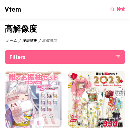
Vtem
検索
高解像度
ホーム
検索結果
高解像度
Filters
filter_list