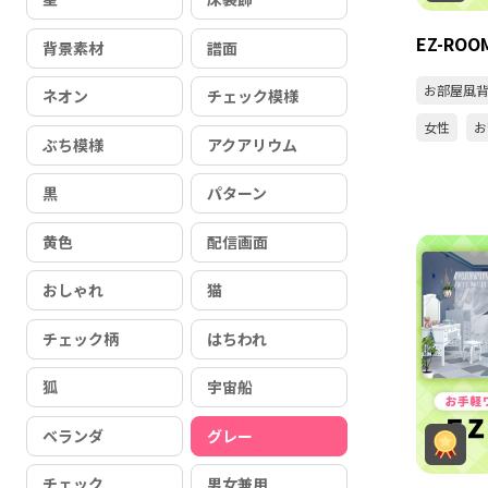
EZ-ROOM
背景素材
譜面
お部屋風
ネオン
チェック模様
女性
お
ぶち模様
アクアリウム
黒
パターン
黄色
配信画面
おしゃれ
猫
チェック柄
はちわれ
狐
宇宙船
ベランダ
グレー
チェック
男女兼用