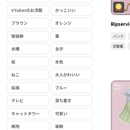
VTuberのお洋服
かっこいい
ブラウン
オレンジ
Ripser
壁装飾
筆
パンク
部屋着
水槽
女子
桜
水色
ねこ
大人かわいい
拡張
ブルー
テレビ
落ち着き
キャットタワー
可愛い
無地
装飾