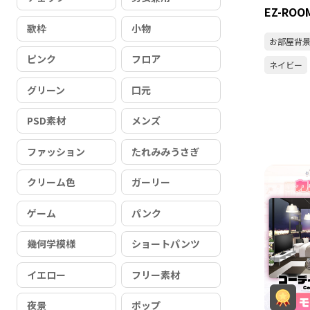
EZ-ROOM
歌枠
小物
お部屋背
ピンク
フロア
ネイビー
グリーン
口元
PSD素材
メンズ
ファッション
たれみみうさぎ
クリーム色
ガーリー
ゲーム
パンク
幾何学模様
ショートパンツ
イエロー
フリー素材
夜景
ポップ