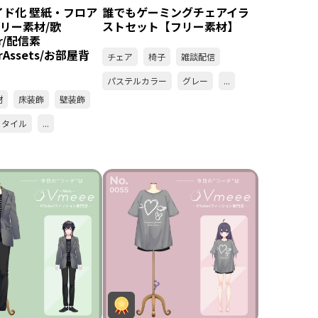
イド化 壁紙・フロア
誰でもゲーミングチェアイラ
フリー素材/歌
ストセット【フリー素材】
er/配信素
rAssets/お部屋背
チェア
椅子
雑談配信
パステルカラー
グレー
...
材
床装飾
壁装飾
タイル
...