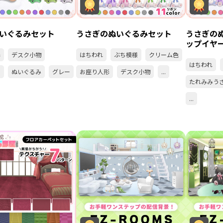
いぐるみセット
うさぎのぬいぐるみセット
うさぎの
ップイヤーv
形
デスク小物
はちわれ
ぶち模様
クリーム色
はちわれ
り
ぬいぐるみ
グレー
お座り人形
デスク小物
...
たれみみう
...