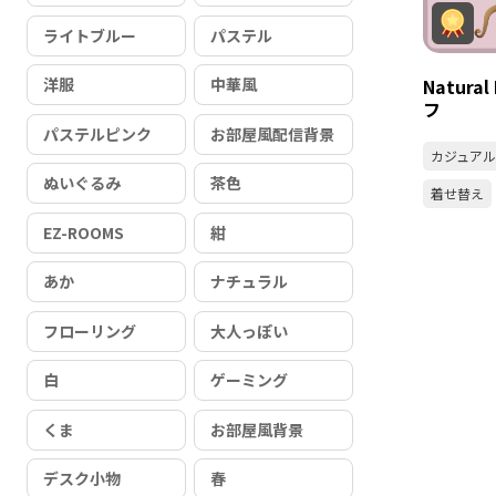
ライトブルー
パステル
洋服
中華風
Natura
フ
パステルピンク
お部屋風配信背景
カジュアル
ぬいぐるみ
茶色
着せ替え
EZ-ROOMS
紺
あか
ナチュラル
フローリング
大人っぽい
白
ゲーミング
くま
お部屋風背景
デスク小物
春