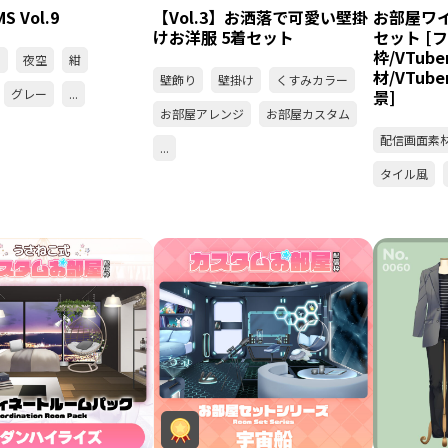
S Vol.9
【Vol.3】お洒落で可愛い壁掛
お部屋ワ
けお洋服 5着セット
セット [
枠/VTub
景
夜空
紺
材/VTube
壁飾り
壁掛け
くすみカラー
グレー
...
景]
お部屋アレンジ
お部屋カスタム
配信画面素
...
タイル風