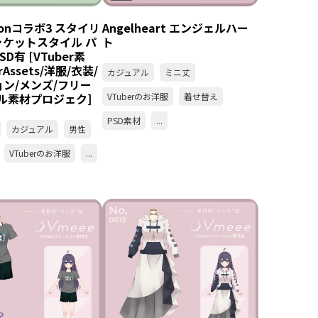
ctionコラボ3 スタイリ
Angelheart エンジェルハー
ャケットスタイル パ
ト
D有 [VTuber素
rAssets/洋服/衣装/
カジュアル
ミニ丈
ン/メンズ/フリー
ル素材プロジェク]
VTuberのお洋服
着せ替え
PSD素材
...
カジュアル
男性
VTuberのお洋服
...