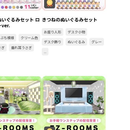
ぬいぐるみセット ロ
きつねのぬいぐるみセット
er.
お座り人形
デスク小物
ぶち模様
クリーム色
デスク飾り
ぬいぐるみ
グレー
さぎ
垂れ耳うさぎ
...