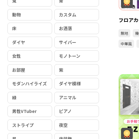
兎
青
動物
カスタム
フロアカ
床
お洒落
無地
幾
ダイヤ
サイバー
中華風
女性
モノトーン
お部屋
紫
モダンハイライズ
ダイヤ模様
緑
アニマル
男性VTuber
ピアノ
ストライプ
夜空
星
床装飾