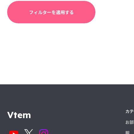
フィルターを適用する
カテ
Vtem
お部
服