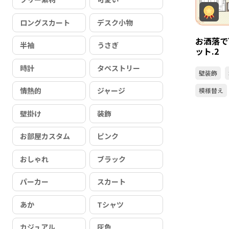
ロングスカート
デスク小物
お洒落で
半袖
うさぎ
ット.2
時計
タペストリー
壁装飾
情熱的
ジャージ
模様替え
壁掛け
装飾
お部屋カスタム
ピンク
おしゃれ
ブラック
パーカー
スカート
あか
Tシャツ
カジュアル
灰色