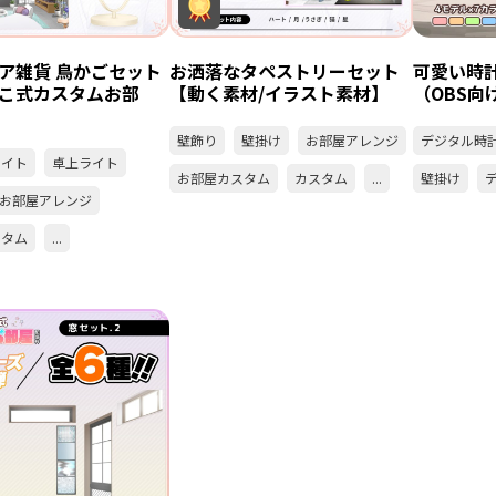
ア雑貨 鳥かごセット
お洒落なタペストリーセット
可愛い時
こ式カスタムお部
【動く素材/イラスト素材】
（OBS向
壁飾り
壁掛け
お部屋アレンジ
デジタル時
ライト
卓上ライト
お部屋カスタム
カスタム
...
壁掛け
お部屋アレンジ
スタム
...