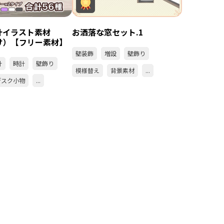
計イラスト素材
お洒落な窓セット.1
け）【フリー素材】
壁装飾
増設
壁飾り
計
時計
壁飾り
模様替え
背景素材
...
デスク小物
...