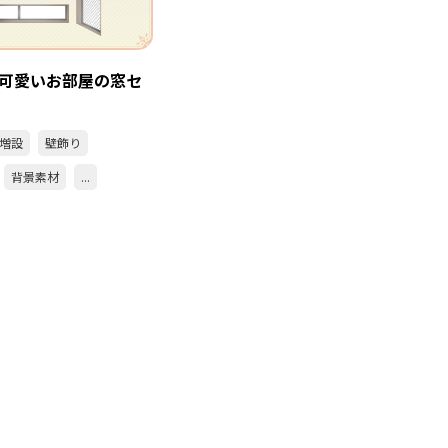
可愛いお部屋の窓セ
増設
壁飾り
背景素材
...