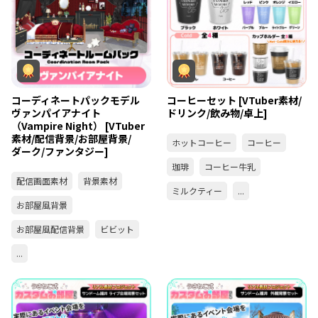
コーディネートパックモデル
コーヒーセット [VTuber素材/
ヴァンパイアナイト
ドリンク/飲み物/卓上]
（Vampire Night） [VTuber
素材/配信背景/お部屋背景/
ホットコーヒー
コーヒー
ダーク/ファンタジー]
珈琲
コーヒー牛乳
配信画面素材
背景素材
ミルクティー
...
お部屋風背景
お部屋風配信背景
ビビット
...