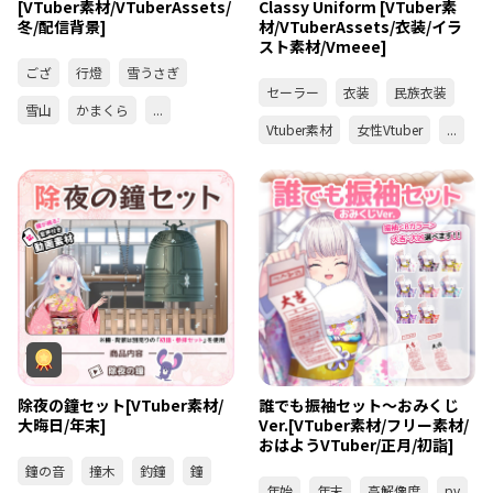
[VTuber素材/VTuberAssets/
Classy Uniform [VTuber素
冬/配信背景]
材/VTuberAssets/衣装/イラ
スト素材/Vmeee]
ござ
行燈
雪うさぎ
セーラー
衣装
民族衣装
雪山
かまくら
...
Vtuber素材
女性Vtuber
...
除夜の鐘セット[VTuber素材/
誰でも振袖セット～おみくじ
大晦日/年末]
Ver.[VTuber素材/フリー素材/
おはようVTuber/正月/初詣]
鐘の音
撞木
釣鐘
鐘
年始
年末
高解像度
pv