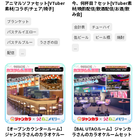
アニマルソファセット[VTuber
今、何杯目？セット[VTuber素
素材/コラボ/チェア/椅子]
材/晩酌配信/飲酒配信/お酒/飲
み会]
ブランケット
会計表
チューハイ
パステルイエロー
缶ビール
ビール瓶
焼酎
パステルブルー
うさぎの日
...
配信
...
【オープンカウンタールーム】
【BAL UTAOルーム】ジャンカ
ジャンカラさんのカラオケルー
ラさんのカラオケルームセット