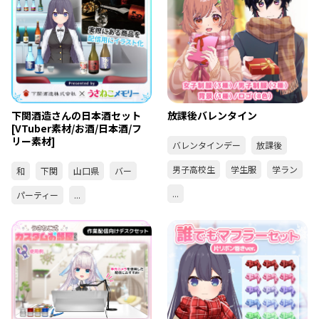
下関酒造さんの日本酒セット
放課後バレンタイン
[VTuber素材/お酒/日本酒/フ
リー素材]
バレンタインデー
放課後
男子高校生
学生服
学ラン
和
下関
山口県
バー
...
パーティー
...