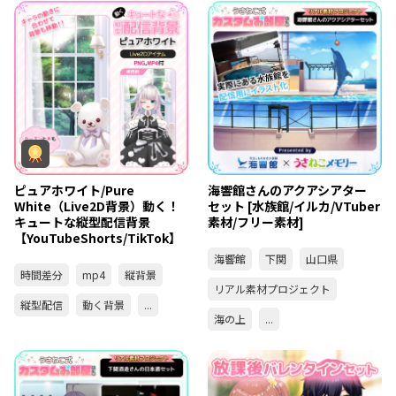
ピュアホワイト/Pure
海響館さんのアクアシアター
White（Live2D背景）動く！
セット [水族館/イルカ/VTuber
キュートな縦型配信背景
素材/フリー素材]
【YouTubeShorts/TikTok】
海響館
下関
山口県
時間差分
mp4
縦背景
リアル素材プロジェクト
縦型配信
動く背景
...
海の上
...