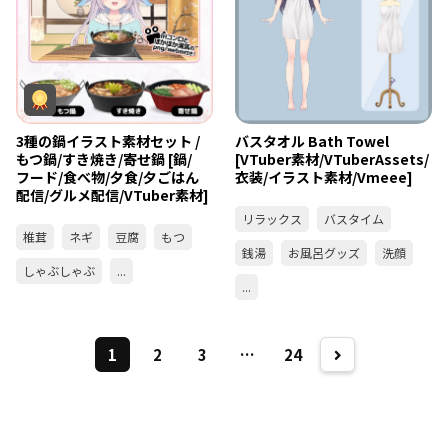
3種の鍋イラスト素材セット /
バスタオル Bath Towel
もつ鍋/すき焼き/寄せ鍋 [鍋/
[VTuber素材/VTuberAssets/
フード/食べ物/夕食/夕ごはん
衣装/イラスト素材/Vmeee]
配信/グルメ配信/VTuber素材]
リラックス
バスタイム
椎茸
ネギ
豆腐
もつ
銭湯
お風呂グッズ
洗顔
しゃぶしゃぶ
...
...
1
2
3
…
24