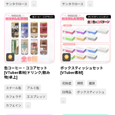
サンタクロース
...
サンタクロース
...
缶コーヒー・ココアセット
ボックスティッシュセット
[VTuber素材/ドリンク/飲み
[VTuber素材]
物/卓上]
花粉症
掃除
雑貨
スチール缶
アルミ缶
日用品
ボックスティッシュ
カフェラテ
エスプレッソ
...
カフェイン
...