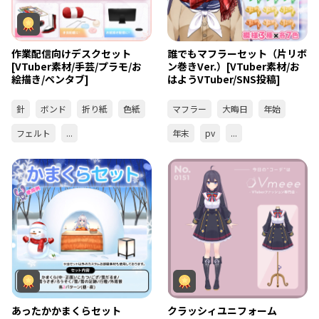
作業配信向けデスクセット
誰でもマフラーセット（片リボ
[VTuber素材/手芸/プラモ/お
ン巻きVer.）[VTuber素材/お
絵描き/ペンタブ]
はようVTuber/SNS投稿]
針
ボンド
折り紙
色紙
マフラー
大晦日
年始
フェルト
...
年末
pv
...
あったかかまくらセット
クラッシィユニフォーム