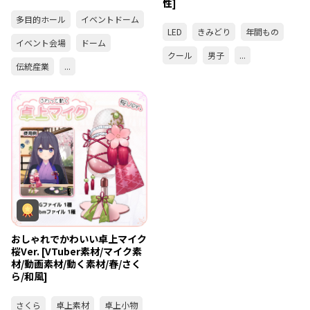
性]
多目的ホール
イベントドーム
LED
きみどり
年間もの
イベント会場
ドーム
クール
男子
...
伝統産業
...
おしゃれでかわいい卓上マイク
桜Ver. [VTuber素材/マイク素
材/動画素材/動く素材/春/さく
ら/和風]
さくら
卓上素材
卓上小物