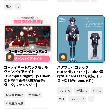
配信
...
コーディネートパックモデル
バタフライ ゴシック
ヴァンパイアナイト
Butterfly Gothic [VTuber素
（Vampire Night） [VTuber
材/VTuberAssets/衣装/イラ
素材/配信背景/お部屋背景/
スト素材/Vmeee/男性]
ダーク/ファンタジー]
サンダル
年間もの
クール
配信画面素材
背景素材
男子
バタフライ
...
お部屋風背景