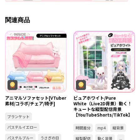
関連商品
アニマルソファセット[VTuber
ピュアホワイト/Pure
素材/コラボ/チェア/椅子]
White（Live2D背景）動く！
キュートな縦型配信背景
【YouTubeShorts/TikTok】
ブランケット
パステルイエロー
時間差分
mp4
縦背景
パステルブルー
うさぎの日
縦型配信
動く背景
...