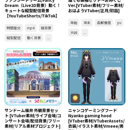
ファンシードリーム/Fancy
誰でも振袖セット～おみくじ
Dream（Live2D背景）動く！
Ver.[VTuber素材/フリー素材/
キュートな縦型配信背景
おはようVTuber/正月/初詣]
【YouTubeShorts/TikTok】
年始
年末
高解像度
pv
時間差分
mp4
縦背景
大凶
...
縦型配信
動く背景
...
サンドーム福井 外観背景セッ
ニャンコゲーミングフード
ト [VTuber素材/ライブ会場/コ
Nyanko gaming hood
ンサート会場/配信背景/フリー
[VTuber素材/VTuberAssets/
素材/リアル素材プロジェクト]
衣装/イラスト素材/Vmeee/男