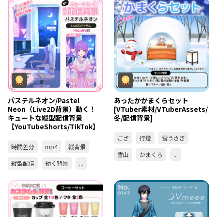
パステルネオン/Pastel
あったかかまくらセット
Neon（Live2D背景）動く！
[VTuber素材/VTuberAssets/
キュートな縦型配信背景
冬/配信背景]
【YouTubeShorts/TikTok】
ござ
行燈
雪うさぎ
時間差分
mp4
縦背景
雪山
かまくら
...
縦型配信
動く背景
...