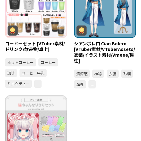
コーヒーセット [VTuber素材/
シアンボレロ Cian Bolero
ドリンク/飲み物/卓上]
[VTuber素材/VTuberAssets/
衣装/イラスト素材/Vmeee/男
性]
ホットコーヒー
コーヒー
珈琲
コーヒー牛乳
清涼感
神秘
衣装
砂漠
ミルクティー
...
海外
...