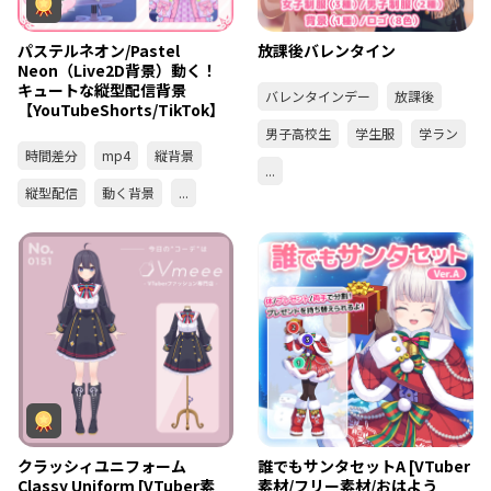
パステルネオン/Pastel
放課後バレンタイン
Neon（Live2D背景）動く！
キュートな縦型配信背景
バレンタインデー
放課後
【YouTubeShorts/TikTok】
男子高校生
学生服
学ラン
時間差分
mp4
縦背景
...
縦型配信
動く背景
...
クラッシィユニフォーム
誰でもサンタセットA [VTuber
Classy Uniform [VTuber素
素材/フリー素材/おはよう