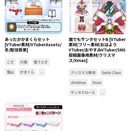
あったかかまくらセット
誰でもサンタセットB [VTuber
[VTuber素材/VTuberAssets/
素材/フリー素材/おはよう
冬/配信背景]
VTuber/おやすみVTuber/SNS
投稿画像用素材/クリスマ
ス/Xmas]
ござ
行燈
雪うさぎ
雪山
かまくら
...
クリスマス素材
Santa Claus
christmas
Xmas
サンタクロース
...