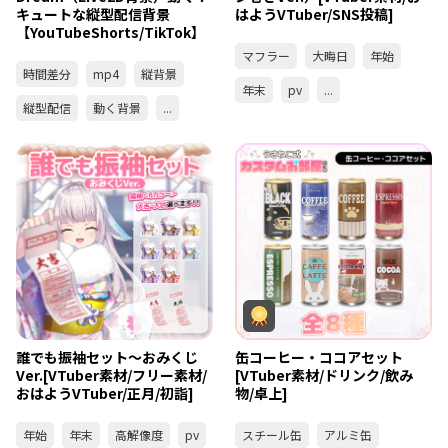
キュートな縦型配信背景
はようVTuber/SNS投稿]
【YouTubeShorts/TikTok】
マフラー
大晦日
年始
時間差分
mp4
縦背景
年末
pv
...
縦型配信
動く背景
...
誰でも振袖セット～おみくじ
缶コーヒー・ココアセット
Ver.[VTuber素材/フリー素材/
[VTuber素材/ドリンク/飲み
おはようVTuber/正月/初詣]
物/卓上]
年始
年末
高解像度
pv
スチール缶
アルミ缶