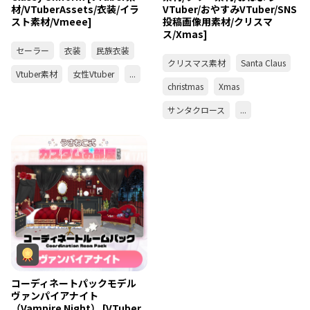
材/VTuberAssets/衣装/イラ
VTuber/おやすみVTuber/SNS
スト素材/Vmeee]
投稿画像用素材/クリスマ
ス/Xmas]
セーラー
衣装
民族衣装
クリスマス素材
Santa Claus
Vtuber素材
女性Vtuber
...
christmas
Xmas
サンタクロース
...
コーディネートパックモデル
ヴァンパイアナイト
（Vampire Night） [VTuber