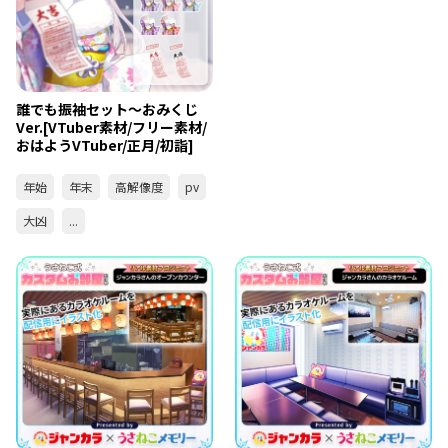
誰でも振袖セット～おみくじ
Ver.[VTuber素材/フリー素材/
おはようVTuber/正月/初詣]
年始
年末
高解像度
pv
大凶
...