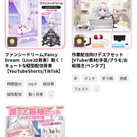
ファンシードリーム/Fancy
作業配信向けデスクセット
Dream（Live2D背景）動く！
[VTuber素材/手芸/プラモ/お
キュートな縦型配信背景
絵描き/ペンタブ]
【YouTubeShorts/TikTok】
針
ボンド
折り紙
色紙
時間差分
mp4
縦背景
フェルト
...
縦型配信
動く背景
...