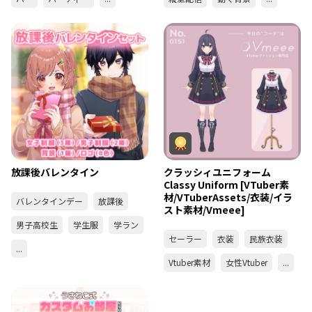
放課後バレンタイン
クラッシィユニフォーム
Classy Uniform [VTuber素
材/VTuberAssets/衣装/イラ
バレンタインデー
放課後
スト素材/Vmeee]
男子高校生
学生服
学ラン
セーラー
衣装
民族衣装
...
Vtuber素材
女性Vtuber
...