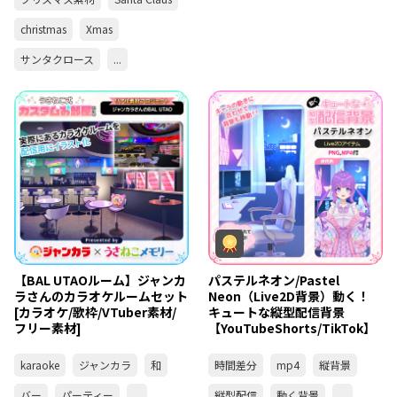
christmas
Xmas
サンタクロース
...
【BAL UTAOルーム】ジャンカ
パステルネオン/Pastel
ラさんのカラオケルームセット
Neon（Live2D背景）動く！
[カラオケ/歌枠/VTuber素材/
キュートな縦型配信背景
フリー素材]
【YouTubeShorts/TikTok】
karaoke
ジャンカラ
和
時間差分
mp4
縦背景
バー
パーティー
...
縦型配信
動く背景
...