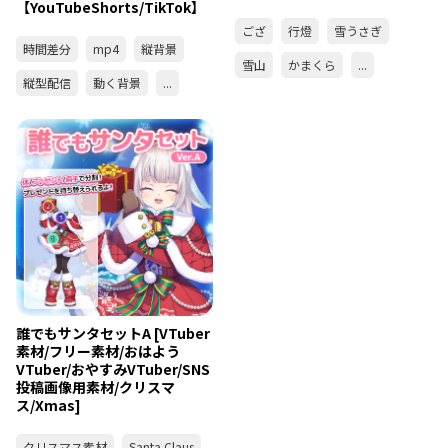
【YouTubeShorts/TikTok】
ござ
行燈
雪うさぎ
時間差分
mp4
縦背景
雪山
かまくら
...
縦型配信
動く背景
...
誰でもサンタセットA [VTuber
素材/フリー素材/おはよう
VTuber/おやすみVTuber/SNS
投稿画像用素材/クリスマ
ス/Xmas]
クリスマス素材
Santa Claus