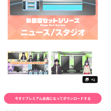
+1
collections
今すぐプレミアム会員になってダウンロードする