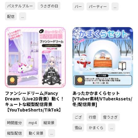
パステルブルー
うさぎの日
バー
パーティー
...
配信
...
ファンシードリーム/Fancy
あったかかまくらセット
Dream（Live2D背景）動く！
[VTuber素材/VTuberAssets/
キュートな縦型配信背景
冬/配信背景]
【YouTubeShorts/TikTok】
ござ
行燈
雪うさぎ
時間差分
mp4
縦背景
雪山
かまくら
...
縦型配信
動く背景
...