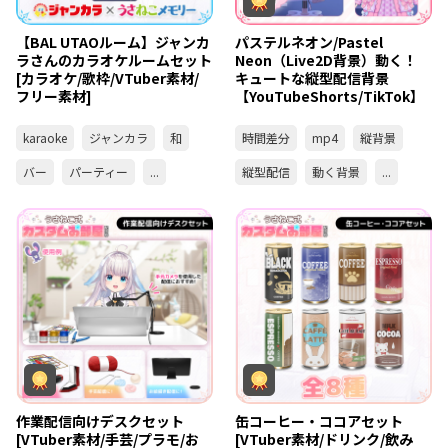
【BAL UTAOルーム】ジャンカ
パステルネオン/Pastel
ラさんのカラオケルームセット
Neon（Live2D背景）動く！
[カラオケ/歌枠/VTuber素材/
キュートな縦型配信背景
フリー素材]
【YouTubeShorts/TikTok】
karaoke
ジャンカラ
和
時間差分
mp4
縦背景
バー
パーティー
...
縦型配信
動く背景
...
作業配信向けデスクセット
缶コーヒー・ココアセット
[VTuber素材/手芸/プラモ/お
[VTuber素材/ドリンク/飲み