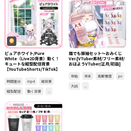
ピュアホワイト/Pure
誰でも振袖セット～おみくじ
White（Live2D背景）動く！
Ver.[VTuber素材/フリー素材/
キュートな縦型配信背景
おはようVTuber/正月/初詣]
【YouTubeShorts/TikTok】
年始
年末
高解像度
pv
時間差分
mp4
縦背景
大凶
...
縦型配信
動く背景
...