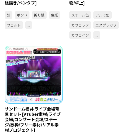
絵描き/ペンタブ]
物/卓上]
針
ボンド
折り紙
色紙
スチール缶
アルミ缶
フェルト
...
カフェラテ
エスプレッソ
カフェイン
...
サンドーム福井 ライブ会場背
景セット [VTuber素材/ライブ
会場/コンサート会場/ステー
ジ/歌枠/フリー素材/リアル素
材プロジェクト]