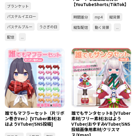
【YouTubeShorts/TikTok】
ブランケット
パステルイエロー
時間差分
mp4
縦背景
パステルブルー
うさぎの日
縦型配信
動く背景
...
配信
...
誰でもマフラーセット（片リボ
誰でもサンタセットB [VTuber
ン巻きVer.）[VTuber素材/お
素材/フリー素材/おはよう
はようVTuber/SNS投稿]
VTuber/おやすみVTuber/SNS
投稿画像用素材/クリスマ
ス/Xmas]