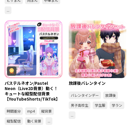
ピザまん
肉まん
中華まん
...
パステルネオン/Pastel
放課後バレンタイン
Neon（Live2D背景）動く！
キュートな縦型配信背景
バレンタインデー
放課後
【YouTubeShorts/TikTok】
男子高校生
学生服
学ラン
時間差分
mp4
縦背景
...
縦型配信
動く背景
...