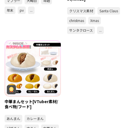
マフラー
大晦日
年始
年末
pv
...
クリスマス素材
Santa Claus
christmas
Xmas
サンタクロース
...
中華まんセット[VTuber素材/
食べ物/フード]
あんまん
カレーまん