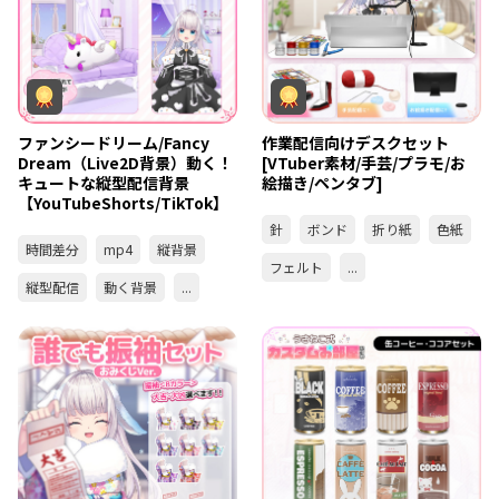
ファンシードリーム/Fancy
作業配信向けデスクセット
Dream（Live2D背景）動く！
[VTuber素材/手芸/プラモ/お
キュートな縦型配信背景
絵描き/ペンタブ]
【YouTubeShorts/TikTok】
針
ボンド
折り紙
色紙
時間差分
mp4
縦背景
フェルト
...
縦型配信
動く背景
...