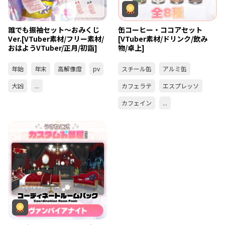
誰でも振袖セット～おみくじ
缶コーヒー・ココアセット
Ver.[VTuber素材/フリー素材/
[VTuber素材/ドリンク/飲み
おはようVTuber/正月/初詣]
物/卓上]
年始
年末
高解像度
pv
スチール缶
アルミ缶
大凶
...
カフェラテ
エスプレッソ
カフェイン
...