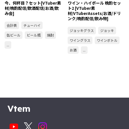
今、何杯目？セット[VTuber素
ワイン・ハイボール 晩酌セッ
材/晩酌配信/飲酒配信/お酒/飲
ト2 [VTuber素
み会]
材/VTuberAssets/お酒/ドリ
ンク/晩酌配信/飲み物]
会計表
チューハイ
ジョッキグラス
ジョッキ
缶ビール
ビール瓶
焼酎
ワイングラス
ワインボトル
...
お酒
...
Vtem