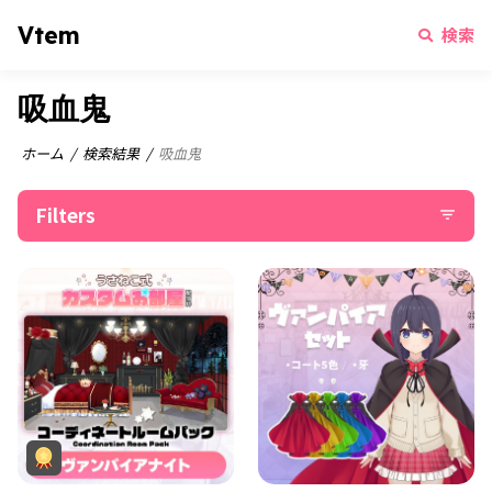
Vtem
検索
吸血鬼
ホーム
検索結果
吸血鬼
Filters
filter_list