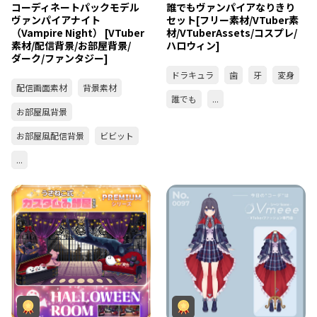
コーディネートパックモデル
誰でもヴァンパイアなりきり
ヴァンパイアナイト
セット[フリー素材/VTuber素
（Vampire Night） [VTuber
材/VTuberAssets/コスプレ/
素材/配信背景/お部屋背景/
ハロウィン]
ダーク/ファンタジー]
ドラキュラ
歯
牙
変身
配信画面素材
背景素材
誰でも
...
お部屋風背景
お部屋風配信背景
ビビット
...