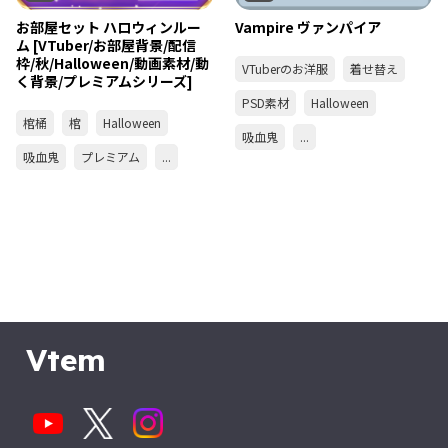
お部屋セット ハロウィンルー
Vampire ヴァンパイア
ム [VTuber/お部屋背景/配信
枠/秋/Halloween/動画素材/動
VTuberのお洋服
着せ替え
く背景/プレミアムシリーズ]
PSD素材
Halloween
棺桶
棺
Halloween
吸血鬼
...
吸血鬼
プレミアム
...
Vtem