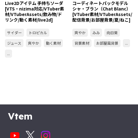
Live2Dアイテム 手持ちソーダ
コーディネートパックモデル
[VTS・nizima対応/VTuber素
シャ・ブラン（Chat Blanc）
材/VTuberAssets/飲み物/ド
[VTuber素材/VTuberAssets/
リンク/動く素材/live2d]
配信背景/お部屋背景/夏/ねこ]
サイダー
トロピカル
爽やか
みみ
向日葵
ジュース
爽やか
動く素材
背景素材
お部屋風背景
...
...
Vtem