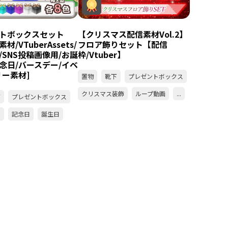
トボックスセット
【クリスマス配信素材Vol.2】
r素材/VTuberAssets/
フロア飾りセット【配信
/SNS投稿画像用/お誕
枠/Vtuber】
念日/バースデー/イベ
リー素材]
置物
靴下
プレゼントボックス
クリスマス装飾
ループ動画
...
ズ
プレゼントボックス
り
記念日
誕生日