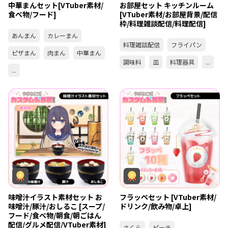
中華まんセット[VTuber素材/
お部屋セット キッチンルーム
食べ物/フード]
[VTuber素材/お部屋背景/配信
枠/料理雑談配信/料理配信]
あんまん
カレーまん
料理雑談配信
フライパン
ピザまん
肉まん
中華まん
調味料
皿
料理器具
...
...
味噌汁イラスト素材セット お
フラッペセット [VTuber素材/
味噌汁/豚汁/おしるこ [スープ/
ドリンク/飲み物/卓上]
フード/食べ物/朝食/朝ごはん
配信/グルメ配信/VTuber素材]
さくら
ピーチ