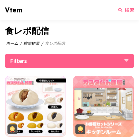
Vtem
検索
食レポ配信
ホーム
検索結果
食レポ配信
Filters
filter_list