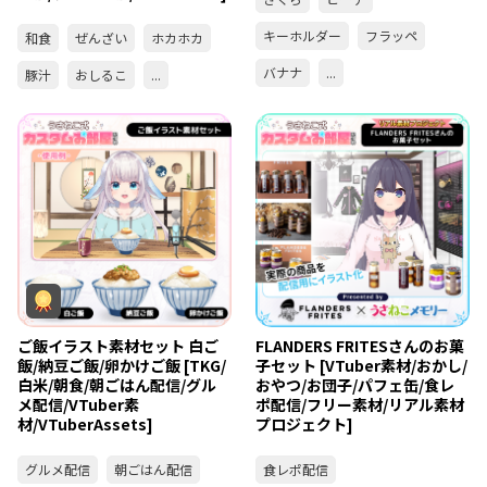
キーホルダー
フラッペ
和食
ぜんざい
ホカホカ
バナナ
...
豚汁
おしるこ
...
ご飯イラスト素材セット 白ご
FLANDERS FRITESさんのお菓
飯/納豆ご飯/卵かけご飯 [TKG/
子セット [VTuber素材/おかし/
白米/朝食/朝ごはん配信/グル
おやつ/お団子/パフェ缶/食レ
メ配信/VTuber素
ポ配信/フリー素材/リアル素材
材/VTuberAssets]
プロジェクト]
グルメ配信
朝ごはん配信
食レポ配信