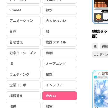
Vmeee
静か
アニメーション
大人かわいい
鉄橋セッ
青春
和
面】
着せ替え
動画ファイル
橋
綺麗
記念日・シーズン
照明
エンディ
海
オープニング
ウェディング
星空
企業コラボ
インテリア
模様替え
きれい
海辺
和室