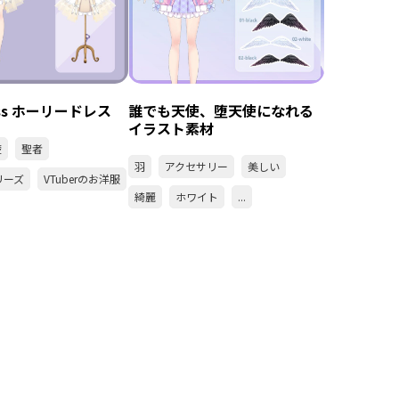
ress ホーリードレス
誰でも天使、堕天使になれる
イラスト素材
楚
聖者
羽
アクセサリー
美しい
リーズ
VTuberのお洋服
綺麗
ホワイト
...