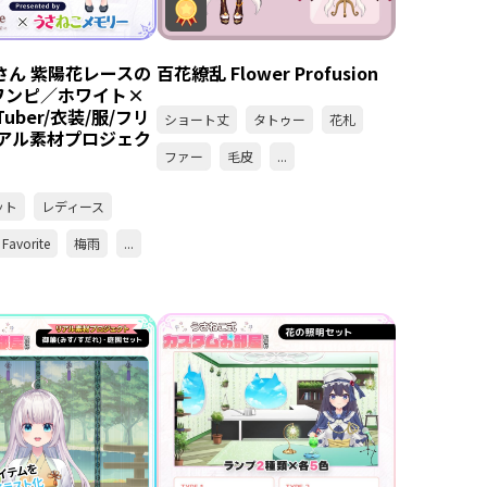
teさん 紫陽花レースの
百花繚乱 Flower Profusion
ワンピ／ホワイト×
Tuber/衣装/服/フリ
ショート丈
タトゥー
花札
リアル素材プロジェク
ファー
毛皮
...
ット
レディース
Favorite
梅雨
...