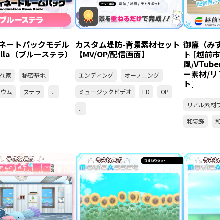
ネートパックモデル
カスタム堤防-背景素材セット
御簾（み
Stella（ブルーステラ）
【MV/OP/配信画面】
ト [越前
風/VTub
ー素材/
れ家
秘密基地
エンディング
オープニング
ト]
リウム
ステラ
...
ミュージックビデオ
ED
OP
リアル素材
...
和装飾