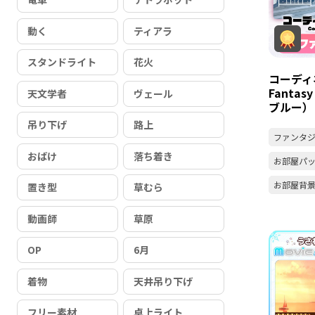
動く
ティアラ
スタンドライト
花火
コーディ
Fanta
天文学者
ヴェール
ブルー）
吊り下げ
路上
ファンタ
おばけ
落ち着き
お部屋パ
お部屋背
置き型
草むら
動画師
草原
OP
6月
着物
天井吊り下げ
フリー素材
卓上ライト