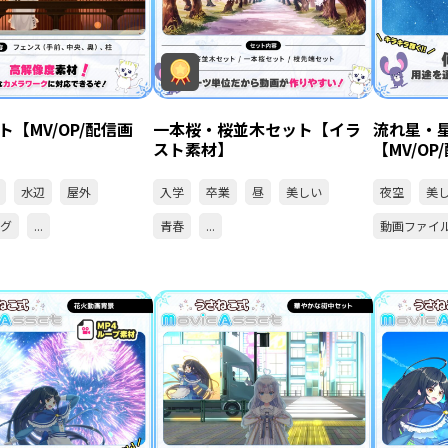
ト【MV/OP/配信画
一本桜・桜並木セット【イラ
流れ星・
スト素材】
【MV/OP
水辺
屋外
入学
卒業
昼
美しい
夜空
美
ング
...
青春
...
動画ファイ