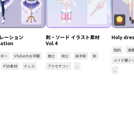
レーション
剣・ソード イラスト素材
Holy d
lation
Vol.4
知的
清
ルダー
VTuberのお洋服
戦士
剣士
両手剣
剣
メイド服シ
PSD素材
ドレス
アクセサリー
...
...