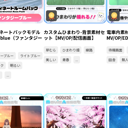
ネートパックモデル
カスタムひまわり-背景素材セ
電車内素
sy blue（ファンタジー
ット【MV/OP/配信画面】
MV/OP/E
草むら
ひまわり畑
線路
待機画面
ジーブルー
ライトブルー
美しい
青春
...
田舎
無
ック
明るい
景
...