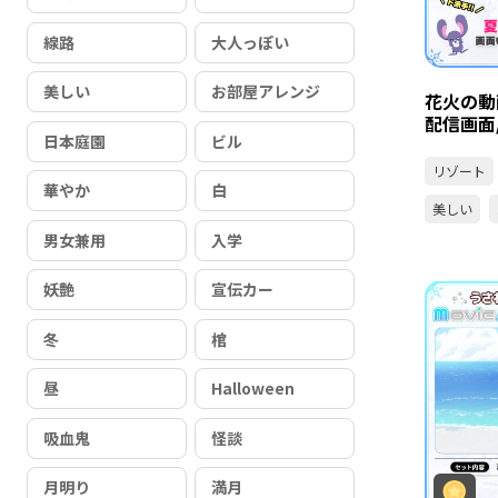
線路
大人っぽい
美しい
お部屋アレンジ
花火の動
配信画面/
日本庭園
ビル
リゾート
華やか
白
美しい
男女兼用
入学
妖艶
宣伝カー
冬
棺
昼
Halloween
吸血鬼
怪談
月明り
満月