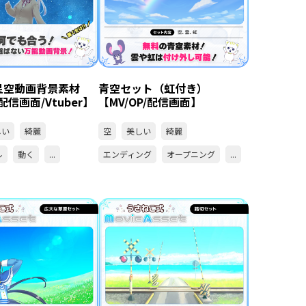
星空動画背景素材
青空セット（虹付き）
/配信画面/Vtuber】
【MV/OP/配信画面】
しい
綺麗
空
美しい
綺麗
ル
動く
...
エンディング
オープニング
...