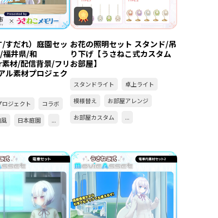
す/すだれ）庭園セッ
お花の照明セット スタンド/吊
市/福井県/和
り下げ【うさねこ式カスタム
er素材/配信背景/フリ
お部屋】
リアル素材プロジェク
スタンドライト
卓上ライト
模様替え
お部屋アレンジ
プロジェクト
コラボ
お部屋カスタム
...
和風
日本庭園
...