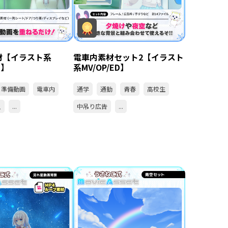
材【イラスト系
電車内素材セット2【イラスト
D】
系MV/OP/ED】
準備動画
電車内
通学
通勤
青春
高校生
人
...
中吊り広告
...