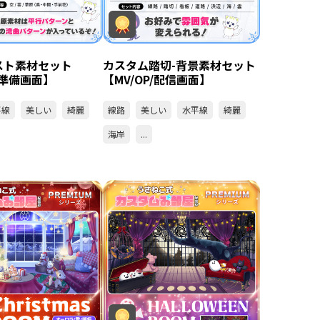
スト素材セット
カスタム踏切-背景素材セット
V/準備画面】
【MV/OP/配信画面】
平線
美しい
綺麗
線路
美しい
水平線
綺麗
海岸
...