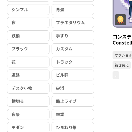
シンプル
背景
夜
プラネタリウム
鉄橋
手すり
コンステ
Constel
ブラック
カスタム
オフショ
花
トラック
着せ替え
道路
ビル群
...
デスク小物
砂浜
横切る
路上ライブ
夜景
卒業
モダン
ひまわり畑