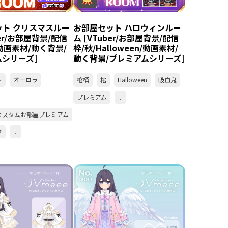
ット クリスマスルー
お部屋セット ハロウィンルー
ber/お部屋背景/配信
ム [VTuber/お部屋背景/配信
/動画素材/動く背景/
枠/秋/Halloween/動画素材/
シリーズ]
動く背景/プレミアムシリーズ]
ト
オーロラ
棺桶
棺
Halloween
吸血鬼
プレミアム
...
カスタムお部屋プレミアム
ク
...