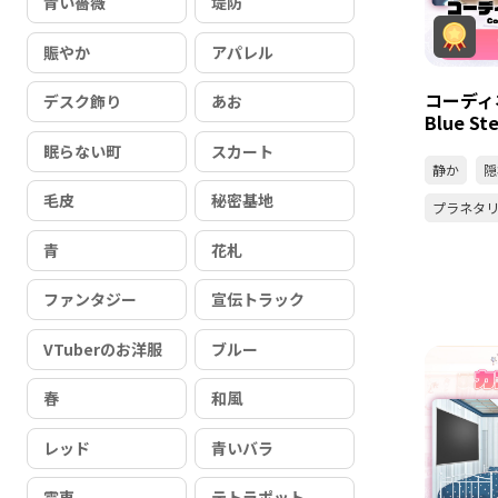
青い薔薇
堤防
賑やか
アパレル
コーディ
デスク飾り
あお
Blue 
眠らない町
スカート
静か
隠
毛皮
秘密基地
プラネタ
青
花札
ファンタジー
宣伝トラック
VTuberのお洋服
ブルー
春
和風
レッド
青いバラ
電車
テトラポット