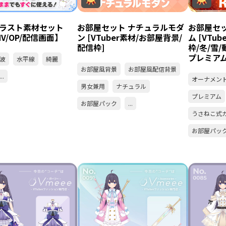
ラスト素材セット
お部屋セット ナチュラルモダ
お部屋セ
【MV/OP/配信画面】
ン [VTuber素材/お部屋背景/
ム [VTu
配信枠]
枠/冬/雪
プレミアム
波
水平線
綺麗
お部屋風背景
お部屋風配信背景
...
オーナメン
男女兼用
ナチュラル
プレミアム
お部屋パック
...
うさねこ式
お部屋パッ