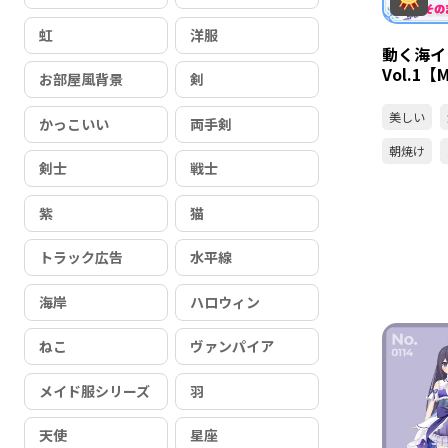
虹
洋服
動く海イ
Vol.1
お部屋風背景
剣
美しい
かっこいい
両手剣
朝焼け
剣士
戦士
紫
猫
トラック広告
水平線
海岸
ハロウィン
ねこ
ヴァンパイア
メイド服シリーズ
羽
天使
星座