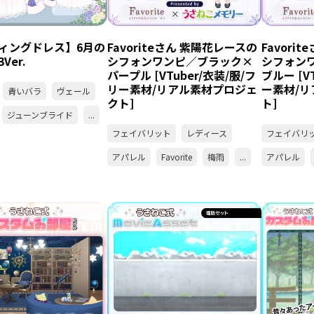
ィングドレス】6月の
Favoriteさん 紫陽花レースの
Favori
Ver.
シフォンワンピ／ブラック×
シフォン
パープル [VTuber/衣装/服/フ
ブルー [V
リー素材/リアル素材プロジェ
ー素材/
青いバラ
ヴェール
クト]
ト]
ジューンブライド
...
フェイバリット
レディース
フェイバリ
アパレル
Favorite
梅雨
...
アパレル