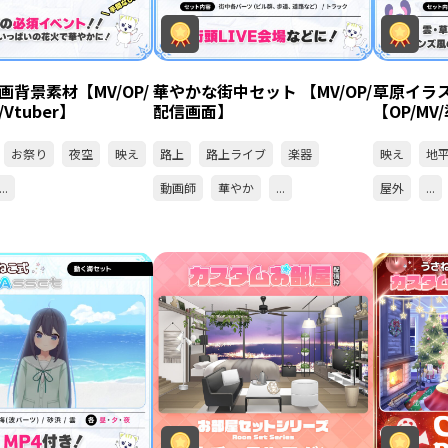
画背景素材【MV/OP/
華やかな街中セット 【MV/OP/
草原イラ
Vtuber】
配信画面】
【OP/M
お祭り
夜空
映え
路上
路上ライブ
楽器
映え
地
...
動画師
華やか
...
屋外
...