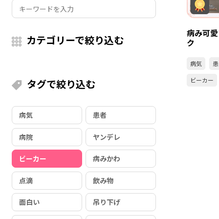
病み可愛
カテゴリーで絞り込む
ク
病気
患
ビーカー
タグで絞り込む
病気
患者
病院
ヤンデレ
ビーカー
病みかわ
点滴
飲み物
面白い
吊り下げ