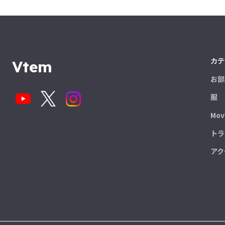
カテ
Vtem
お部
服
Mov
トラ
アク