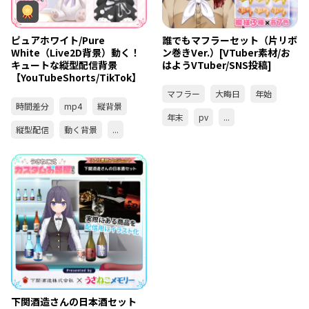
ピュアホワイト/Pure
誰でもマフラーセット（片リボ
White（Live2D背景）動く！
ン巻きVer.）[VTuber素材/お
キュートな縦型配信背景
はようVTuber/SNS投稿]
【YouTubeShorts/TikTok】
マフラー
大晦日
年始
時間差分
mp4
縦背景
年末
pv
...
縦型配信
動く背景
...
下関酒造さんの日本酒セット