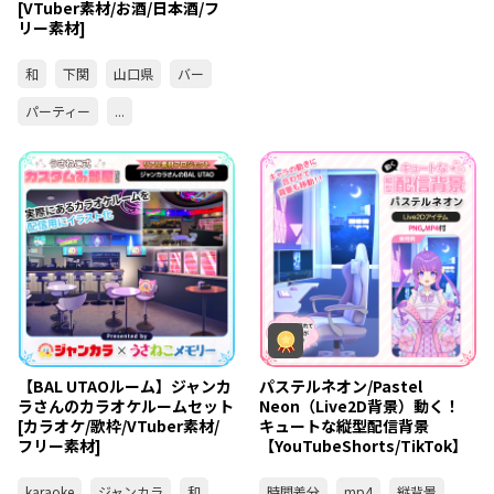
[VTuber素材/お酒/日本酒/フ
リー素材]
和
下関
山口県
バー
パーティー
...
【BAL UTAOルーム】ジャンカ
パステルネオン/Pastel
ラさんのカラオケルームセット
Neon（Live2D背景）動く！
[カラオケ/歌枠/VTuber素材/
キュートな縦型配信背景
フリー素材]
【YouTubeShorts/TikTok】
karaoke
ジャンカラ
和
時間差分
mp4
縦背景