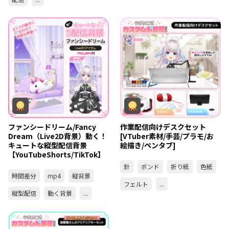
ファンシードリーム/Fancy
作業配信向けデスクセット
Dream（Live2D背景）動く！
[VTuber素材/手芸/プラモ/お
キュートな縦型配信背景
絵描き/ペンタブ]
【YouTubeShorts/TikTok】
針
ボンド
折り紙
色紙
時間差分
mp4
縦背景
フェルト
...
縦型配信
動く背景
...