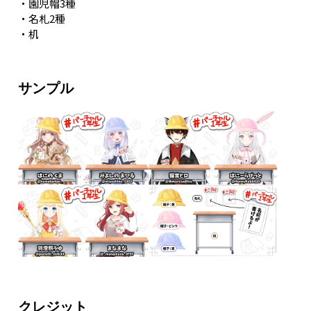
・園児帽3種
・名札2種
・机
サンプル
クレジット