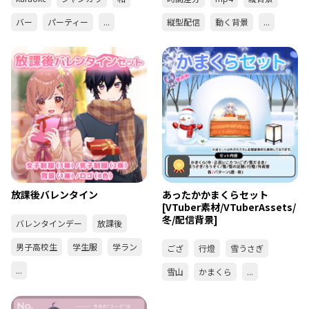
バー
パーティー
...
縦型配信
動く背景
...
放課後バレンタイン
あったかかまくらセット
[VTuber素材/VTuberAssets/
冬/配信背景]
バレンタインデー
放課後
男子高校生
学生服
学ラン
ござ
行燈
雪うさぎ
...
雪山
かまくら
...