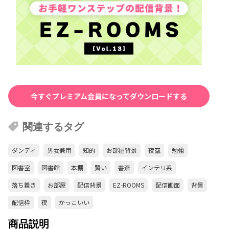
今すぐプレミアム会員になってダウンロードする
関連するタグ
ダンディ
男女兼用
知的
お部屋背景
夜空
勉強
図書室
図書館
本棚
賢い
書斎
インテリ系
落ち着き
お部屋
配信背景
EZ-ROOMS
配信画面
背景
配信枠
夜
かっこいい
商品説明