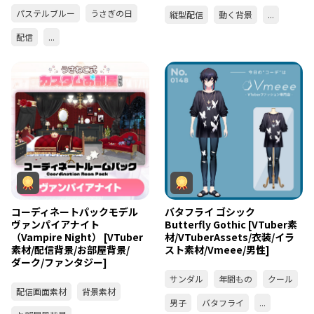
パステルブルー
うさぎの日
縦型配信
動く背景
...
配信
...
コーディネートパックモデル
バタフライ ゴシック
ヴァンパイアナイト
Butterfly Gothic [VTuber素
（Vampire Night） [VTuber
材/VTuberAssets/衣装/イラ
素材/配信背景/お部屋背景/
スト素材/Vmeee/男性]
ダーク/ファンタジー]
サンダル
年間もの
クール
配信画面素材
背景素材
男子
バタフライ
...