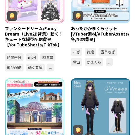
ファンシードリーム/Fancy
あったかかまくらセット
Dream（Live2D背景）動く！
[VTuber素材/VTuberAssets/
キュートな縦型配信背景
冬/配信背景]
【YouTubeShorts/TikTok】
ござ
行燈
雪うさぎ
時間差分
mp4
縦背景
雪山
かまくら
...
縦型配信
動く背景
...