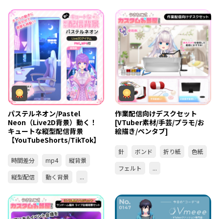
パステルネオン/Pastel
作業配信向けデスクセット
Neon（Live2D背景）動く！
[VTuber素材/手芸/プラモ/お
キュートな縦型配信背景
絵描き/ペンタブ]
【YouTubeShorts/TikTok】
針
ボンド
折り紙
色紙
時間差分
mp4
縦背景
フェルト
...
縦型配信
動く背景
...