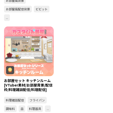
お部屋風背景
お部屋風配信背景
ビビット
...
お部屋セット キッチンルーム
[VTuber素材/お部屋背景/配信
枠/料理雑談配信/料理配信]
料理雑談配信
フライパン
調味料
皿
料理器具
...