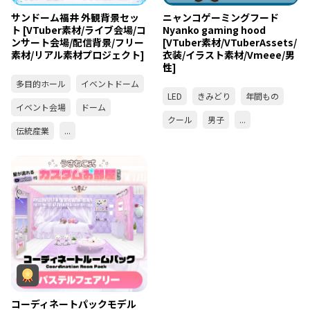
サンドーム福井 外観背景セッ
ニャンコゲーミングフード
ト [VTuber素材/ライブ会場/コ
Nyanko gaming hood
ンサート会場/配信背景/フリー
[VTuber素材/VTuberAssets/
素材/リアル素材プロジェクト]
衣装/イラスト素材/Vmeee/男
性]
多目的ホール
イベントドーム
LED
きみどり
年間もの
イベント会場
ドーム
クール
男子
...
伝統産業
...
コーディネートパックモデル