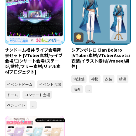
サンドーム福井 ライブ会場背
シアンボレロ Cian Bolero
景セット [VTuber素材/ライブ
[VTuber素材/VTuberAssets/
会場/コンサート会場/ステー
衣装/イラスト素材/Vmeee/男
ジ/歌枠/フリー素材/リアル素
性]
材プロジェクト]
清涼感
神秘
衣装
砂漠
イベントドーム
イベント会場
海外
...
ドーム
コンサート会場
ペンライト
...