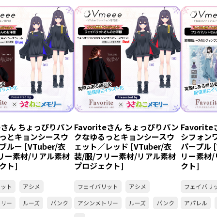
iteさん ちょっぴりパン
Favoriteさん ちょっぴりパン
Favori
っとキョンシースウ
クなゆるっとキョンシースウ
シフォン
ルー [VTuber/衣
ェット／レッド [VTuber/衣
パープル [
フリー素材/リアル素材
装/服/フリー素材/リアル素材
リー素材
クト]
プロジェクト]
クト]
リット
アシメ
フェイバリット
アシメ
フェイバリ
トリー
ルーズ
パンク
アシンメトリー
ルーズ
パンク
アパレル