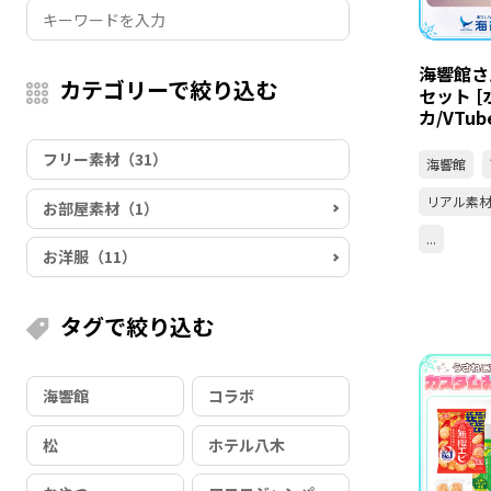
海響館さ
カテゴリーで絞り込む
セット [
カ/VTu
フリー素材（31）
海響館
リアル素
お部屋素材（1）
...
お洋服（11）
タグで絞り込む
海響館
コラボ
松
ホテル八木