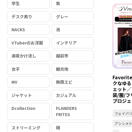
学生
紫
デスク周り
グレー
NACKS
池
VTuberのお洋服
インテリア
源泉かけ流し
越前市
女子
観光地
Favor
MV
無限エビ
クなゆる
ェット／ブ
装/服/
ジャケット
カジュアル
プロジェ
Dcollection
FLANDERS
フェイバ
FRITES
アシンメ
ストリーミング
硯