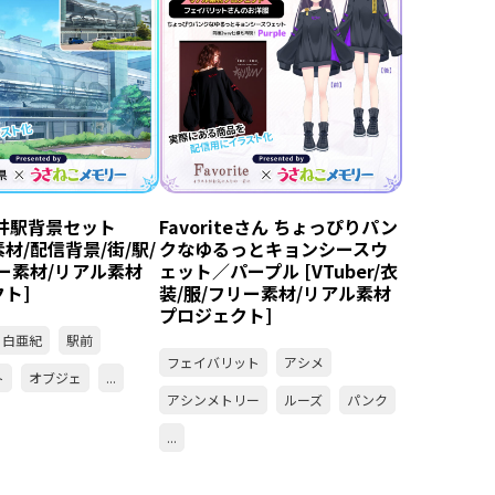
井駅背景セット
Favoriteさん ちょっぴりパン
r素材/配信背景/街/駅/
クなゆるっとキョンシースウ
ー素材/リアル素材
ェット／パープル [VTuber/衣
ト]
装/服/フリー素材/リアル素材
プロジェクト]
白亜紀
駅前
フェイバリット
アシメ
ト
オブジェ
...
アシンメトリー
ルーズ
パンク
...