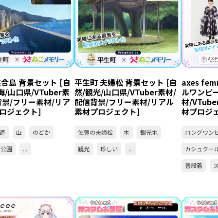
合島 背景セット [自
平生町 夫婦松 背景セット [自
axes f
海/山口県/VTuber素
然/観光/山口県/VTuber素材/
ルワンピー
背景/フリー素材/リア
配信背景/フリー素材/リアル
材/VTub
ロジェクト]
素材プロジェクト]
材プロジェ
道
山
のどか
佐賀の夫婦松
木
観光地
ロングワン
立公園
...
観光
珍しい
...
カシュクー
普段着