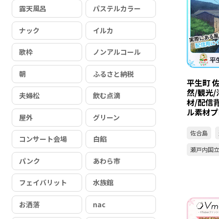
露天風呂
パステルカラー
ナック
イルカ
歌枠
ノンアルコール
朝
ふるさと納税
平生町 佐
然/観光/
夫婦松
飲む点滴
材/配信
ル素材プ
屋外
グリーン
佐合島
コンサート会場
白餡
瀬戸内国
パンク
あわら市
フェイバリット
水族館
お洒落
nac