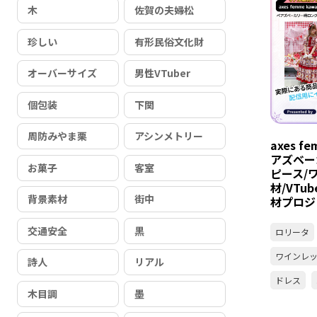
木
佐賀の夫婦松
珍しい
有形民俗文化財
オーバーサイズ
男性VTuber
個包装
下関
周防みやま栗
アシンメトリー
axes f
アズベー
お菓子
客室
ピース/
材/VTu
背景素材
街中
材プロジ
交通安全
黒
ロリータ
ワインレ
詩人
リアル
ドレス
木目調
墨