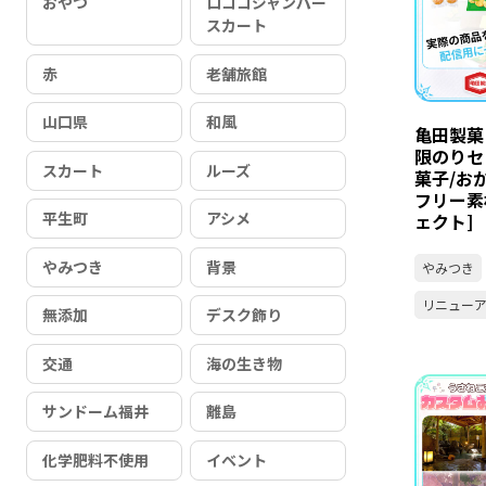
おやつ
ロココジャンパー
スカート
赤
老舗旅館
山口県
和風
亀田製菓
限のりセッ
スカート
ルーズ
菓子/お
フリー素
平生町
アシメ
ェクト]
やみつき
背景
やみつき
リニュー
無添加
デスク飾り
交通
海の生き物
サンドーム福井
離島
化学肥料不使用
イベント