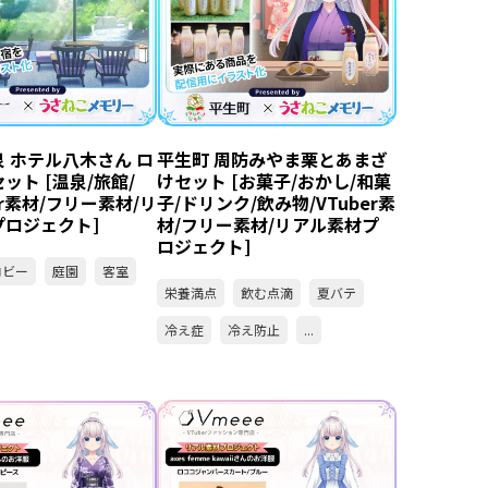
 ホテル八木さん ロ
平生町 周防みやま栗とあまざ
ット [温泉/旅館/
けセット [お菓子/おかし/和菓
er素材/フリー素材/リ
子/ドリンク/飲み物/VTuber素
プロジェクト]
材/フリー素材/リアル素材プ
ロジェクト]
ロビー
庭園
客室
栄養満点
飲む点滴
夏バテ
冷え症
冷え防止
...