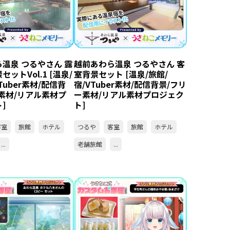
温泉 つるやさん 露
越前あわら温泉 つるやさん 客
ットVol.1 [温泉/
室背景セット [温泉/旅館/
Tuber素材/配信背
宿/VTuber素材/配信背景/フリ
素材/リアル素材プ
ー素材/リアル素材プロジェク
]
ト]
客室
旅館
ホテル
つるや
客室
旅館
ホテル
...
老舗旅館
...