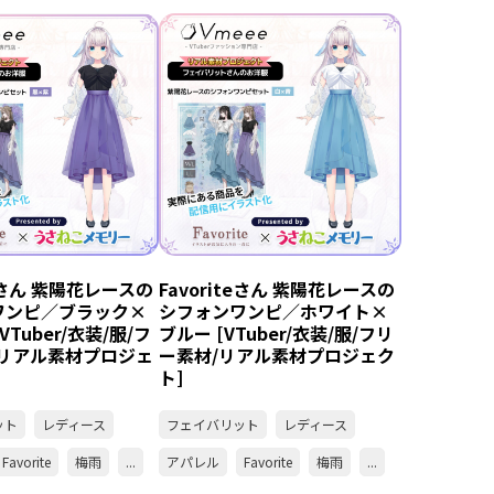
teさん 紫陽花レースの
Favoriteさん 紫陽花レースの
ワンピ／ブラック×
シフォンワンピ／ホワイト×
VTuber/衣装/服/フ
ブルー [VTuber/衣装/服/フリ
/リアル素材プロジェ
ー素材/リアル素材プロジェク
ト]
ット
レディース
フェイバリット
レディース
Favorite
梅雨
...
アパレル
Favorite
梅雨
...