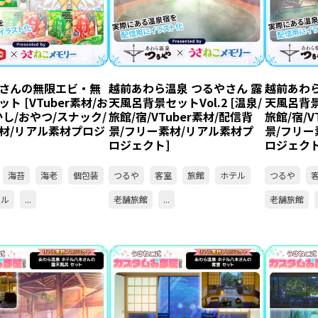
さんの無限エビ・無
越前あわら温泉 つるやさん 露
越前あわら
ト [VTuber素材/お
天風呂背景セットVol.2 [温泉/
天風呂背景セ
かし/おやつ/スナック/
旅館/宿/VTuber素材/配信背
旅館/宿/V
材/リアル素材プロジ
景/フリー素材/リアル素材プ
景/フリー
ロジェクト]
ロジェクト
海苔
海老
個包装
つるや
客室
旅館
ホテル
つるや
アル
...
老舗旅館
...
老舗旅館