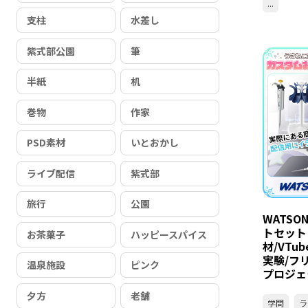
...
支柱
水差し
紫式部公園
筆
半紙
机
巻物
作家
PSD素材
いとおかし
ライブ配信
紫式部
旅行
公園
WATS
トセット 
お茶菓子
ハッピースパイス
材/VTub
実験/フ
温泉施設
ピンク
プロジェ
夕方
老舗
学問
ラ