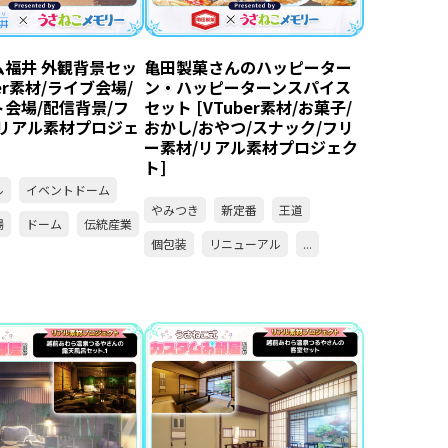
ム福井 外観背景セッ
亀田製菓さんのハッピーター
ber素材/ライブ会場/
ン・ハッピーターンスパイス
会場/配信背景/フ
セット [VTuber素材/お菓子/
/リアル素材プロジェ
おかし/おやつ/スナック/フリ
ー素材/リアル素材プロジェク
ト]
ル
イベントドーム
やみつき
新定番
王道
場
ドーム
伝統産業
個包装
リニューアル
...