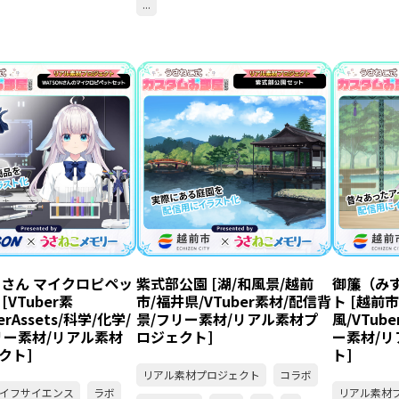
...
ONさん マイクロピペッ
紫式部公園 [湖/和風景/越前
御簾（み
[VTuber素
市/福井県/VTuber素材/配信背
ト [越前
erAssets/科学/化学/
景/フリー素材/リアル素材プ
風/VTub
リー素材/リアル素材
ロジェクト]
ー素材/
クト]
ト]
リアル素材プロジェクト
コラボ
イフサイエンス
ラボ
リアル素材