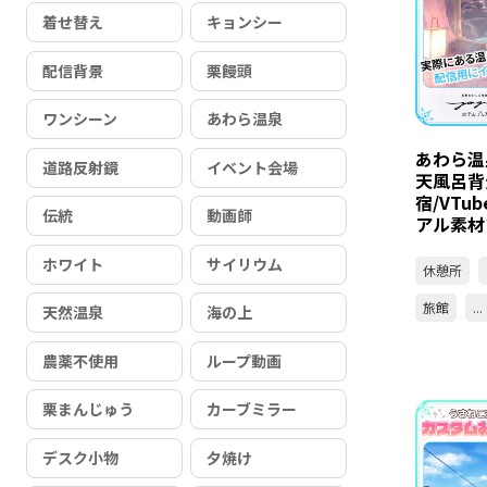
着せ替え
キョンシー
配信背景
栗饅頭
ワンシーン
あわら温泉
あわら温
道路反射鏡
イベント会場
天風呂背
宿/VTu
伝統
動画師
アル素材
ホワイト
サイリウム
休憩所
旅館
...
天然温泉
海の上
農薬不使用
ループ動画
栗まんじゅう
カーブミラー
デスク小物
夕焼け