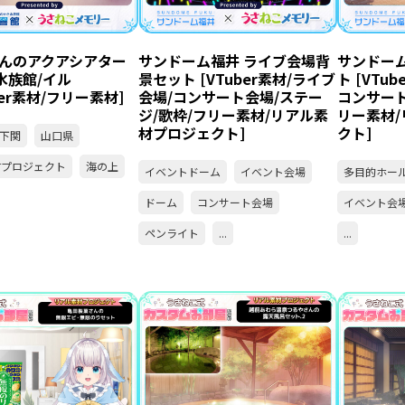
んのアクアシアター
サンドーム福井 ライブ会場背
サンドー
水族館/イル
景セット [VTuber素材/ライブ
ト [VTu
ber素材/フリー素材]
会場/コンサート会場/ステー
コンサート
ジ/歌枠/フリー素材/リアル素
リー素材
材プロジェクト]
クト]
下関
山口県
材プロジェクト
海の上
イベントドーム
イベント会場
多目的ホー
ドーム
コンサート会場
イベント会
ペンライト
...
...