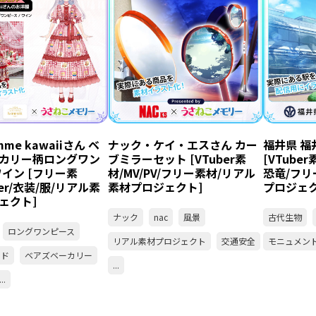
emme kawaiiさん ベ
ナック・ケイ・エスさん カー
福井県 福
カリー柄ロングワン
ブミラーセット [VTuber素
[VTube
ワイン [フリー素
材/MV/PV/フリー素材/リアル
恐竜/フリ
ber/衣装/服/リアル素
素材プロジェクト]
プロジェク
ェクト]
ナック
nac
風景
古代生物
ロングワンピース
リアル素材プロジェクト
交通安全
モニュメン
ッド
ベアズベーカリー
...
...