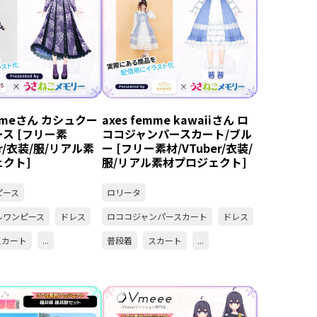
emmeさん カシュクー
axes femme kawaiiさん ロ
ス [フリー素
ココジャンパースカート/ブル
er/衣装/服/リアル素
ー [フリー素材/VTuber/衣装/
クト]
服/リアル素材プロジェクト]
ピース
ロリータ
ルワンピース
ドレス
ロココジャンパースカート
ドレス
スカート
...
普段着
スカート
...