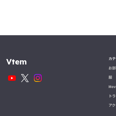
カテ
Vtem
お部
服
Mov
トラ
アク